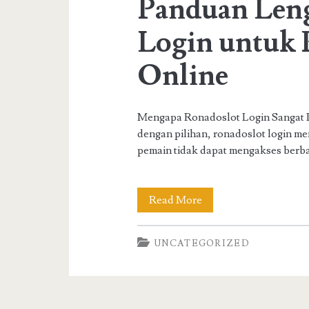
Panduan Len
Login untuk 
Online
Mengapa Ronadoslot Login Sangat P
dengan pilihan, ronadoslot login me
pemain tidak dapat mengakses berb
Panduan
Read More
Lengkap
UNCATEGORIZED
Ronadoslot
Login
untuk