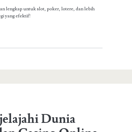
an lengkap untuk slot, poker, lotere, dan lebih
gi yang efektif!
elajahi Dunia