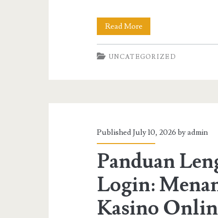
Talibet
Read More
Daftar:
UNCATEGORIZED
Panduan
Lengkap
untuk
Penggemar
Kasino
Published July 10, 2026 by
admin
Online
Panduan Leng
Login: Mena
Kasino Onlin