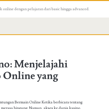
k online dengan pelajaran dari basic hingga advanced.
m
no: Menjelajahi
 Online yang
ungan Bermain Online Ketika berbicara tentang
u merasa bingung. Namun, akses ke dunia kasino