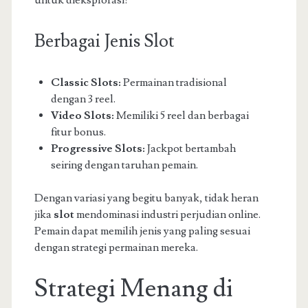
untuk dieksplorasi!
Berbagai Jenis Slot
Classic Slots:
Permainan tradisional
dengan 3 reel.
Video Slots:
Memiliki 5 reel dan berbagai
fitur bonus.
Progressive Slots:
Jackpot bertambah
seiring dengan taruhan pemain.
Dengan variasi yang begitu banyak, tidak heran
jika
slot
mendominasi industri perjudian online.
Pemain dapat memilih jenis yang paling sesuai
dengan strategi permainan mereka.
Strategi Menang di