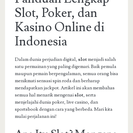
Slot, Poker, dan
Kasino Online di
Indonesia
Dalam dunia perjudian digital,
slot
menjadi salah
satu permainan yang paling digemari. Baik pemula
maupun pemain berpengalaman, semua orang bisa
menikmati sensasi spin roda dan berharap
mendapatkan jackpot. Artikel ini akan membahas
semua hal menarik mengenai
slot
, serta
menjelajahi dunia poker, live casino, dan
sportsbook dengan cara yang berbeda. Mari kita
mulai perjalanan ini!