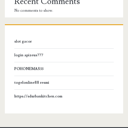
Recent Comments
No comments to show.
slot gacor
login apizeus777
POHONEMAS33
togelonline88 resmi
https://sdurbankitchen.com