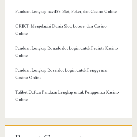
Panduan Lengkap navi188: Slot, Poker, dan Casino Online
OKJKT: Menjelajahi Dunia Slot, Lotere, dan Casino
Online
Panduan Lengkap Ronadoslot Login untuk Pecinta Kasino
Online
Panduan Lengkap Rossislot Login untuk Penggemar
Casino Online
Talibet Daftar: Panduan Lengkap untuk Penggemar Kasino
Online