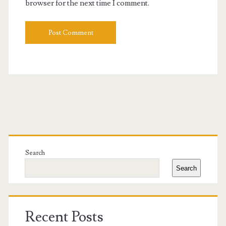
browser for the next time I comment.
Primary
Sidebar
Search
Search
Recent Posts