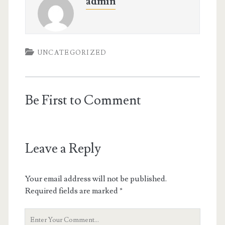
admin
UNCATEGORIZED
Be First to Comment
Leave a Reply
Your email address will not be published.
Required fields are marked
*
Your