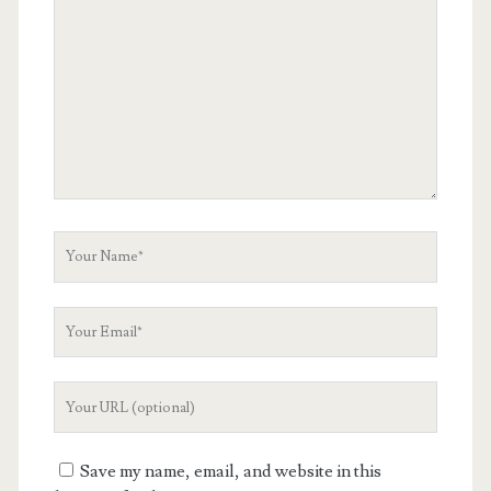
Comment
Your
Name
Your
Email
Your
Website
URL
Save my name, email, and website in this