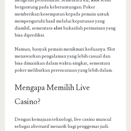
mengenai probabilitas. Sementara itu,
slot
lebih
bergantung pada keberuntungan. Poker
memberikan kesempatan kepada pemain untuk
mempengaruhi hasil melalui keputusan yang
diambil, sementara
slot
bukanlah permainan yang
bisa diprediksi.
Namun, banyak pemain menikmati keduanya. Slot
menawarkan pengalaman yang lebih casual dan
bisa dimainkan dalam waktu singkat, sementara
poker melibatkan perencanaan yang lebih dalam.
Mengapa Memilih Live
Casino?
Dengan kemajuan teknologi, live casino muncul
sebagai alternatif menarik bagi penggemar judi.