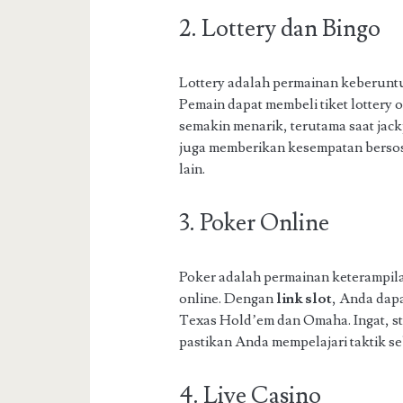
2. Lottery dan Bingo
Lottery adalah permainan keberuntu
Pemain dapat membeli tiket lottery
semakin menarik, terutama saat jack
juga memberikan kesempatan bersos
lain.
3. Poker Online
Poker adalah permainan keterampila
online. Dengan
link slot
, Anda dap
Texas Hold’em dan Omaha. Ingat, str
pastikan Anda mempelajari taktik s
4. Live Casino