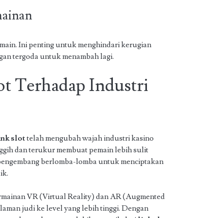
mainan
main. Ini penting untuk menghindari kerugian
ngan tergoda untuk menambah lagi.
t Terhadap Industri
ink slot
telah mengubah wajah industri kasino
ggih dan terukur membuat pemain lebih sulit
ra pengembang berlomba-lomba untuk menciptakan
ik.
permainan VR (Virtual Reality) dan AR (Augmented
man judi ke level yang lebih tinggi. Dengan