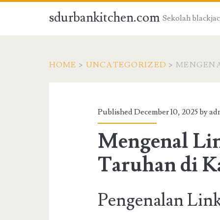
sdurbankitchen.com
Sekolah blackjac
HOME
>
UNCATEGORIZED
>
MENGENAL
Published December 10, 2025 by
ad
Mengenal Lin
Taruhan di K
Pengenalan Link