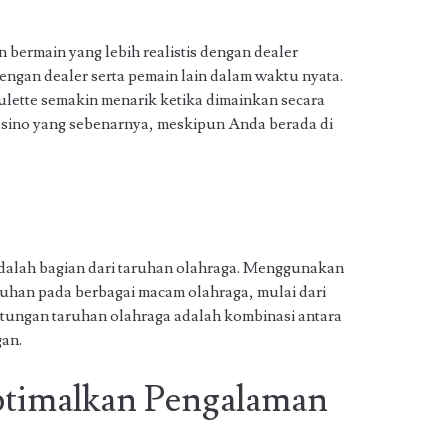
bermain yang lebih realistis dengan dealer
engan dealer serta pemain lain dalam waktu nyata.
ulette semakin menarik ketika dimainkan secara
asino yang sebenarnya, meskipun Anda berada di
dalah bagian dari taruhan olahraga. Menggunakan
ruhan pada berbagai macam olahraga, mulai dari
tungan taruhan olahraga adalah kombinasi antara
gan.
ptimalkan Pengalaman