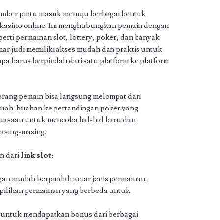
umber pintu masuk menuju berbagai bentuk
 kasino online. Ini menghubungkan pemain dengan
rti permainan slot, lottery, poker, dan banyak
mar judi memiliki akses mudah dan praktis untuk
npa harus berpindah dari satu platform ke platform
eorang pemain bisa langsung melompat dari
 buah-buahan ke pertandingan poker yang
uasaan untuk mencoba hal-hal baru dan
asing-masing.
n dari
link slot
:
an mudah berpindah antar jenis permainan.
pilihan permainan yang berbeda untuk
untuk mendapatkan bonus dari berbagai