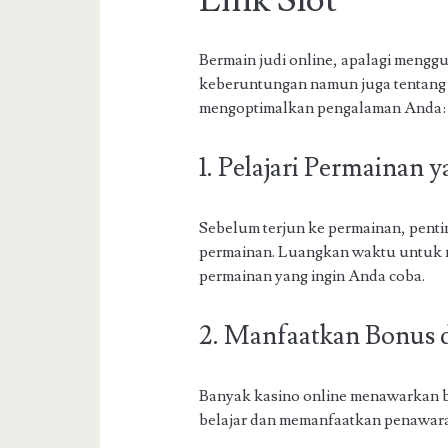
Link Slot
Bermain judi online, apalagi meng
keberuntungan namun juga tentang s
mengoptimalkan pengalaman Anda:
1. Pelajari Permainan
Sebelum terjun ke permainan, pent
permainan. Luangkan waktu untuk 
permainan yang ingin Anda coba.
2. Manfaatkan Bonus 
Banyak kasino online menawarkan 
belajar dan memanfaatkan penawara