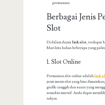
permainan.
Berbagai Jenis 
Slot
Di dalam dunia
link slot
, terdapat 
Mari kita bahas beberapa yang palin
1. Slot Online
Permainan slot online adalah
link s
jenis mesin slot yang bisa dimainkan,
grafik canggih dan suara yang meng
semakin imersif. Anda dapat memilih 
rakyat.