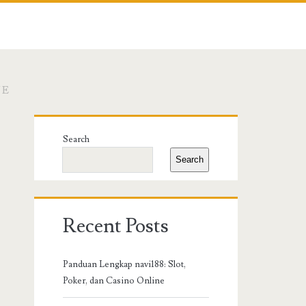
NE
Primary
Search
Sidebar
Search
Recent Posts
Panduan Lengkap navi188: Slot,
Poker, dan Casino Online