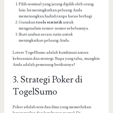
Pilih nominal yang jarang dipilih oleh orang
lain. Ini meningkatkan peluang Anda
memenangkan hadiah tanpa harus berbagi.
Gunakan
tools statistik
untuk
menganalisis nomor-nomor sebelumnya.
Ikuti undian secara rutin untuk
meningkatkan peluang Anda.
Lotere TogelSumo adalah kombinasi antara
keberanian dan strategi. Siapa yang tahu, mungkin
Anda adalah pemenang berikutnya?
3. Strategi Poker di
TogelSumo
Poker adalah seni dan ilmu yang memerlukan