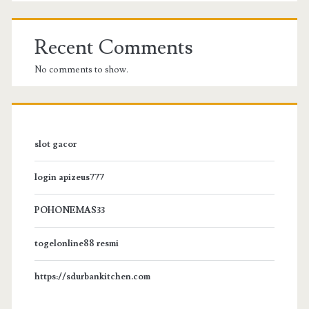
Recent Comments
No comments to show.
slot gacor
login apizeus777
POHONEMAS33
togelonline88 resmi
https://sdurbankitchen.com