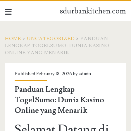
sdurbankitchen.com
HOME
>
UNCATEGORIZED
>
PANDUAN
LENGKAP TOGELSUMO: DUNIA KASINO
ONLINE YANG MENARIK
Published February 18, 2026 by
admin
Panduan Lengkap
TogelSumo: Dunia Kasino
Online yang Menarik
Selamat Datang di