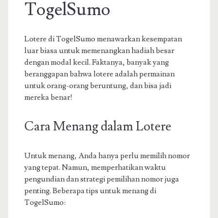
TogelSumo
Lotere di TogelSumo menawarkan kesempatan
luar biasa untuk memenangkan hadiah besar
dengan modal kecil. Faktanya, banyak yang
beranggapan bahwa lotere adalah permainan
untuk orang-orang beruntung, dan bisa jadi
mereka benar!
Cara Menang dalam Lotere
Untuk menang, Anda hanya perlu memilih nomor
yang tepat. Namun, memperhatikan waktu
pengundian dan strategi pemilihan nomor juga
penting. Beberapa tips untuk menang di
TogelSumo: