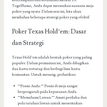
keterampilan dan ketahanan mental. Di
TogelSumo, Anda dapat merasakan suasana meja
poker yang nyata. Dalam sesi ini, kita akan
membahas beberapa strategi poker yang efektif.
Poker Texas Hold’em: Dasar
dan Strategi
Texas Hold’em adalah bentuk poker yang paling
populer. Dalam permainan ini, Anda dibagikan
dua kartu tertutup dan berbagi lima kartu
komunitas. Untuk menang, perhatikan:
**Posisi Anda:** Posisi di meja sangat
berpengaruh pada keputusan Anda.
**Memahami Lawan:** Amati perilaku dan
pola taruhan lawan untuk menentukan