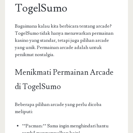
TogelSumo
Bagaimana kalau kita berbicara tentang arcade?
TogelSumo tidak hanya menawarkan permainan
kasino yang standar, tetapi juga pilihan arcade
yang unik. Permainan arcade adalah untuk
penikmat nostalgia.
Menikmati Permainan Arcade
di TogelSumo
Beberapa pilihan arcade yang perlu dicoba
meliputi:
**Pacman:** Sama ingin menghindari hantu