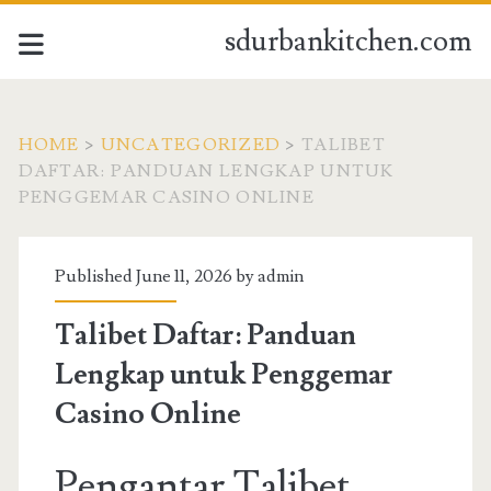
sdurbankitchen.com
HOME
>
UNCATEGORIZED
>
TALIBET
DAFTAR: PANDUAN LENGKAP UNTUK
PENGGEMAR CASINO ONLINE
Published June 11, 2026 by
admin
Talibet Daftar: Panduan
Lengkap untuk Penggemar
Casino Online
Pengantar Talibet