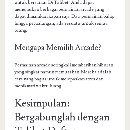
untuk bersantai. Di Talibet, Anda dapat
menemukan berbagai permainan arcade yang
dapat dimainkan kapan saja. Dari permainan balap
hingga petualangan, ada sesuatu untuk semua
orang.
Mengapa Memilih Arcade?
Permainan arcade seringkali memberikan hiburan
yang singkat namun memuaskan. Mereka adalah
cara yang bagus untuk melepaskan stres dan
menikmati waktu luang.
Kesimpulan:
Bergabunglah dengan