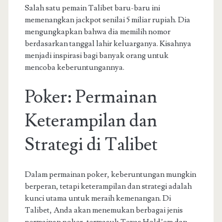
Salah satu pemain Talibet baru-baru ini
memenangkan jackpot senilai 5 miliar rupiah. Dia
mengungkapkan bahwa dia memilih nomor
berdasarkan tanggal lahir keluarganya. Kisahnya
menjadi inspirasi bagi banyak orang untuk
mencoba keberuntungannya.
Poker: Permainan
Keterampilan dan
Strategi di Talibet
Dalam permainan poker, keberuntungan mungkin
berperan, tetapi keterampilan dan strategi adalah
kunci utama untuk meraih kemenangan. Di
Talibet, Anda akan menemukan berbagai jenis