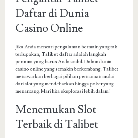
Daftar di Dunia
Casino Online
Jika Anda mencari pengalaman bermain yang tak
terlupakan,
Talibet daftar
adalah langkah
pertama yang harus Anda ambil. Dalam dunia
casino online yang semakin berkembang, Talibet
menawarkan berbagai pilihan permainan mulai
dari slot yang mendebarkan hingga poker yang
menantang. Mari kita eksplorasi lebih dalam!
Menemukan Slot
Terbaik di Talibet