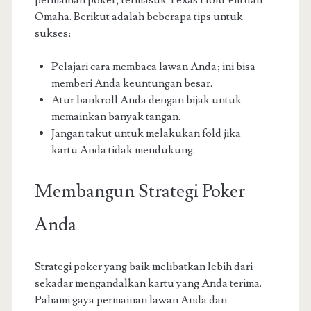
permainan poker, termasuk Texas Hold’em dan
Omaha. Berikut adalah beberapa tips untuk
sukses:
Pelajari cara membaca lawan Anda; ini bisa
memberi Anda keuntungan besar.
Atur bankroll Anda dengan bijak untuk
memainkan banyak tangan.
Jangan takut untuk melakukan fold jika
kartu Anda tidak mendukung.
Membangun Strategi Poker
Anda
Strategi poker yang baik melibatkan lebih dari
sekadar mengandalkan kartu yang Anda terima.
Pahami gaya permainan lawan Anda dan