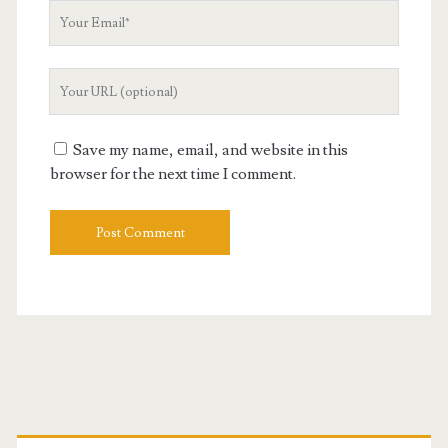
Your
Email
Your
Website
URL
Save my name, email, and website in this
browser for the next time I comment.
Primary